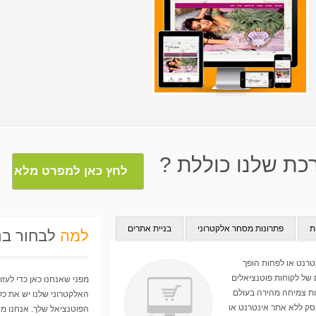
ת שלנו כוללת ?
לחץ כאן למפרט מלא
ת
פתרונות מסחר אלקטרוני
בניית אתרים
למה
לבחור בנ
טרנט או לפחות הופך
יקריים של פלטפורמות
 את המותג שלך . כיום
חר אלה הן פלטפורמות
בחנות וירטואלית בפרט
של לקוחות פוטנציאלים
הפנים שלך והוא זה שמשקף
מפני שאנחנו כאן כדי לעזו
י עסקי הכרחי וחשוב
שות ואפשרויות ניהול
ות צמיחה מהירה בעולם
וצלחת ושיחס ההמרה באתר
האלקטרוני שלנו יש את כ
צוב שיגרום למשתמש
 הללו ואת הפוטנציאל
סק ללא אתר אינטרנט או
תת את רושם ראשוני גדול,
הפוטנציאל שלך. אנחנו מא