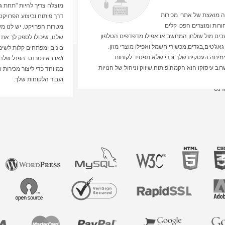
פשוטה וקלה.
ר שלך לפעולה. כדי
יעיל. צוות שלנו מיומן ב-
מוצלח צריך להיות "תחת גג
ב להיראות טוב ולעבוד
ים המומחים שלנו יכולים
ולים ותוספים למערכות אלה אשר
 מואצת של אתרי מכירות
דרך פיתוח וביצוע הפרויקט
 פנטסטי ומציעה את
ודולים קיימים ובין אם
ורות ומוצרים הפכו קלים
ולקבל את מה שהם רוצים
מטרות הפרויקט. יש לנו מע
אלים.
תוח נמוכות יחסית.
שבים מול שולחן המחשב או אפילו מדפדפים הטלפון
שלנו, שיכולו לספק לך את
אג'טים,בגדים,מכשירי חשמל ואפילו מוצרי מזון.
ים להם להיות יותר זמן בחנות , מה הם מכירים- ולכן
 הם אתרים דינמיים. בימינו כאשר ישנם מבחר רחב
יתן לך החזר על השקעה. מנטליות עיצוב האתרים שלנו
בונים ומפתחים קלות לשימ
צמיחה העסקית שלך וכדי שלא תפסיד לקוחות
ון : טלפונים סלולרים, מחשבים ניידים,מחשבים
שגת מטרות ולכן אנו בונים אתרים אשר נשענים על
אנו יודעים כיצד לרכוש את אמונם – ואז הם ירכשו
ו/או באינטרנט. הפנל שלנו
ים מדהים ואתרים שמספקים תוצאות
ת מלאה של החנות הוירטואלית לכל ההתקנים
ב עיסוקו הוא הקמה,פיתוח,שיווק וניהול של חנויות
במיוחד כדי ליצור מכירות
א פנה אלינו ונייעץ לכם בחינם כיצד להשיג את
אלית מעוצבת שמוכרת אנא פנו אלינו עוד היום ונוכל
ועבור הלקוחות שלך.
טרנט