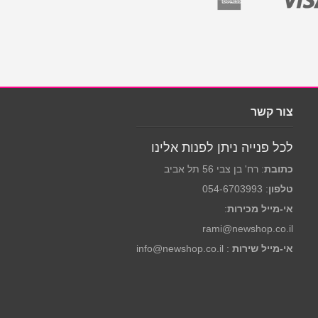
צור קשר
לכל פנייה ניתן לפנות אלינו
כתובת
: רח' בן צבי 56 תל אביב
טלפון
: 054-6703993
אי-מייל מכירות
:
rami@newshop.co.il
אי-מייל שירות
: info@newshop.co.il