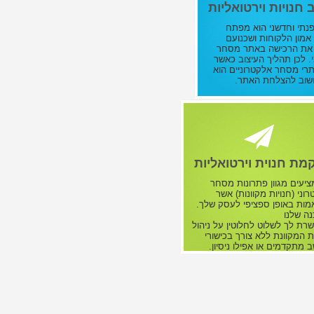
 חנויות וירטואליות
פנתי וחדשני הוא מפתח
מון הלקוחות ושכנועם
את הרכישה באתר מסחר
. לכן תהליך העיצוב כאשר
תרי מסחר אלקטרוניים הוא
שוב להצלחת האתר.
מת חנוית וירטואליות
ציעים מגוון פתרונות מסחר
וני (חנויות מקוונות) אשר
מות באופן ספציפי לעסק שלך.
ה שלנו
ת לך לשלוט לחלוטין על ניהול
 המקוונת ללא צורך בכישורי
מתקדמים או אפילו ניסיון.