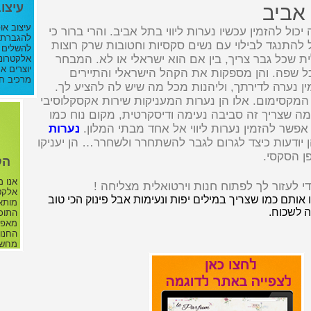
עיצוב
 אביב
עיצוב או
ול להזמין עכשיו נערות ליווי בתל אביב. והרי ברור כי
להגברת א
ל להתנגד לבילוי עם נשים סקסיות וחטובות שרק רוצות
להשלים 
לית שכל גבר צריך, בין אם הוא ישראלי או לא. המבחר
אלקטרוני
יוצרים א
כל שפה. והן מספקות את הקהל הישראלי והתיירים
מרכיב ח
ן נערה לדירתך, וליהנות מכל מה שיש לה להציע לך.
המקסימום. אלו הן נערות המעניקות שירות אקסקלוסיבי
 מה שצריך זה סביבה נעימה ודיסקרטית, מקום נוח כמו
אפשר להזמין נערות ליווי אל אחד מבתי המלון.
נערות
 יודעות כיצד לגרום לגבר להשתחרר ולשחרר… הן יעניקו
ן הסקסי.
הק
אנו מ
י לעזור לך לפתוח חנות וירטואלית מצליחה !
אלקטר
 אותם כמו שצריך במילים יפות ונעימות אבל פינוק הכי טוב
מותא
 לשכוח.
התוכנ
מאפשר
החנות
מחשב 