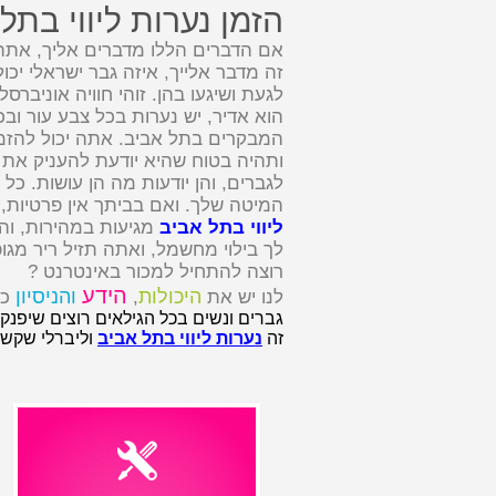
הזמן נערות ליווי בתל
אם הדברים הללו מדברים אליך, אתה יכ
זה מדבר אלייך, איזה גבר ישראלי יכו
לגעת ושיגעו בהן. זוהי חוויה אוניברס
הוא אדיר, יש נערות בכל צבע עור וב
המבקרים בתל אביב. אתה יכול להזמי
ותהיה בטוח שהיא יודעת להעניק את 
לגברים, והן יודעות מה הן עושות. כל
המיטה שלך. ואם בביתך אין פרטיות, 
ליווי בתל אביב
מגיעות במהירות, והן
לך בילוי מחשמל, ואתה תזיל ריר מגופ
רוצה להתחיל למכור באינטרנט ?
הידע
היכולות
והניסיון
לנו יש את
,
כד
גברים ונשים בכל הגילאים רוצים שיפנקו
זה
נערות ליווי בתל אביב
וליברלי שקשה